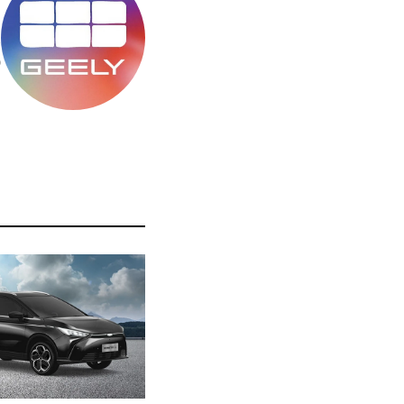
מ
ס
ה