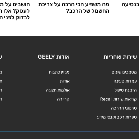
בנסיעה
מה משפיע הכי הרבה על צריכת
חושבים על מ
החשמל של הרכב?
לעסק? אלו ה
לבדוק לפני ה
שירות ואחריות
אודות GEELY
ע
מסמכים שונים
מגזין כתבות
מד
עמדות טעינה
אודות
תנ
הזמנת טיפול
אולמות תצוגה
ה
קריאות שירות Recall
קריירה
ה
סרטוני הדרכה
ספרות רכב וקבצי מידע