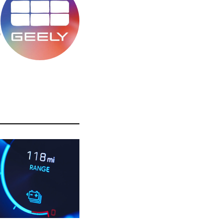
מ
ס
ה