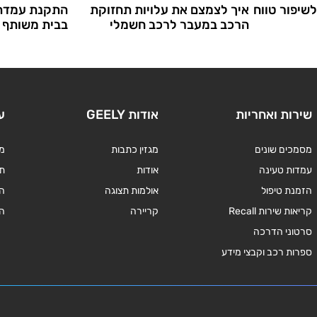
שיפור טווח
איך לצמצם את עלויות תחזוקת
התקנת עמדת 
הרכב במעבר לרכב חשמלי
בבית משותף
שירות ואחריות
אודות GEELY
ע
מסמכים שונים
מגזין כתבות
מד
עמדות טעינה
אודות
תנ
הזמנת טיפול
אולמות תצוגה
ה
קריאות שירות Recall
קריירה
ה
סרטוני הדרכה
ספרות רכב וקבצי מידע