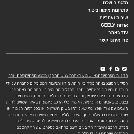
הדגמים שלנו
פתרונות מימון וביטוח
שירות ואחריות
אודות GEELY
עוד באתר
צרו איתנו קשר
מדיניות הפרטיות
תנאי שימוש
הצהרת נגישות
תקנון מבצעים
מחירון
מפת אתר
המידע המוצג באתר כולל, בין היתר, מידע ותמונות המסופקים לחברה על ידי
היצרנית והינם בינלאומיים. יתכנו הבדלים מסוימים בין התמונות באתר לבין
הדגמים הנמכרים בישראל, וכך גם יתכנו הבדלים בתכונות, במפרטים,
בצבעים, באביזרים או ברמות הגימור. כלי הרכב בתמונות באתר עשויים להיות
מוצגים עם ציוד אופציונלי שאינו זמין בשוק הישראלי או בכל רמות הגימור, או
שהם נמכרים בתשלום נוסף ואינם כלולים במחיר המוצר. המידע, התמונות,
המפרטים והנתונים באתר זה הינם כלליים ומוצגים להתרשמות בלבד.
מפרט הרכב והאבזור הקובעים הינם בהתאם למפרט שיצורף להסכם
ההזמנה שיחתם על ידי הלקוח.