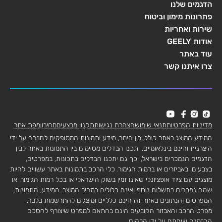
הדגמים שלנו
פתרונות מימון וביטוח
שירות ואחריות
אודות GEELY
עוד באתר
צרו איתנו קשר
מדיניות הפרטיות
תנאי שימוש
הצהרת נגישות
תקנון מבצעים
מחירון
מפת אתר
המידע המוצג באתר כולל, בין היתר, מידע ותמונות המסופקים לחברה על ידי
היצרנית והינם בינלאומיים. יתכנו הבדלים מסוימים בין התמונות באתר לבין
הדגמים הנמכרים בישראל, וכך גם יתכנו הבדלים בתכונות, במפרטים,
בצבעים, באביזרים או ברמות הגימור. כלי הרכב בתמונות באתר עשויים להיות
מוצגים עם ציוד אופציונלי שאינו זמין בשוק הישראלי או בכל רמות הגימור, או
שהם נמכרים בתשלום נוסף ואינם כלולים במחיר המוצר. המידע, התמונות,
המפרטים והנתונים באתר זה הינם כלליים ומוצגים להתרשמות בלבד.
מפרט הרכב והאבזור הקובעים הינם בהתאם למפרט שיצורף להסכם
ההזמנה שיחתם על ידי הלקוח.