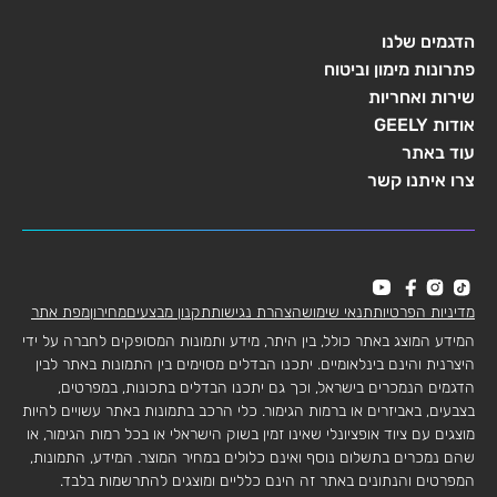
הדגמים שלנו
פתרונות מימון וביטוח
שירות ואחריות
אודות GEELY
עוד באתר
צרו איתנו קשר
מדיניות הפרטיות
תנאי שימוש
הצהרת נגישות
תקנון מבצעים
מחירון
מפת אתר
המידע המוצג באתר כולל, בין היתר, מידע ותמונות המסופקים לחברה על ידי
היצרנית והינם בינלאומיים. יתכנו הבדלים מסוימים בין התמונות באתר לבין
הדגמים הנמכרים בישראל, וכך גם יתכנו הבדלים בתכונות, במפרטים,
בצבעים, באביזרים או ברמות הגימור. כלי הרכב בתמונות באתר עשויים להיות
מוצגים עם ציוד אופציונלי שאינו זמין בשוק הישראלי או בכל רמות הגימור, או
שהם נמכרים בתשלום נוסף ואינם כלולים במחיר המוצר. המידע, התמונות,
המפרטים והנתונים באתר זה הינם כלליים ומוצגים להתרשמות בלבד.