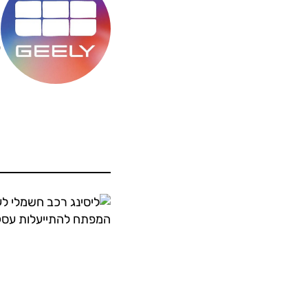
מ
ס
ה