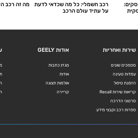
סקים:
רכב חשמלי: כל מה שכדאי לדעת
מה זה רכב הי
קית
על עתיד עולם הרכב
שירות ואחריות
אודות GEELY
ע
מסמכים שונים
מגזין כתבות
מד
עמדות טעינה
אודות
תנ
הזמנת טיפול
אולמות תצוגה
ה
קריאות שירות Recall
קריירה
ה
סרטוני הדרכה
ספרות רכב וקבצי מידע