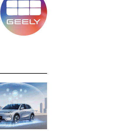
מ
ס
ה