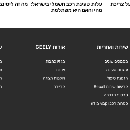
ל צריכת
עלות טעינת רכב חשמלי בישראל:
מה זה ליסינג
מהי והאם היא משתלמת
שירות ואחריות
אודות GEELY
ע
מסמכים שונים
מגזין כתבות
מד
עמדות טעינה
אודות
תנ
הזמנת טיפול
אולמות תצוגה
ה
קריאות שירות Recall
קריירה
ה
סרטוני הדרכה
ספרות רכב וקבצי מידע