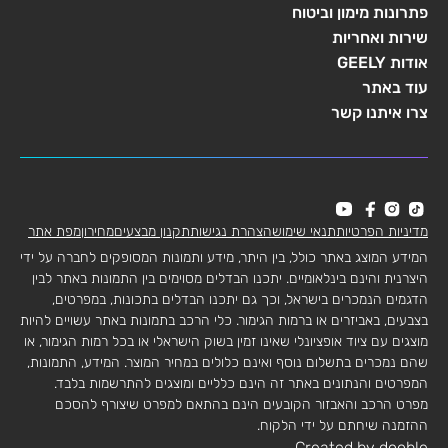
פתרונות מימון וביטוח
שירות ואחריות
אודות GEELY
עוד באתר
צרו איתנו קשר
מדיניות הפרטיות
תנאי שימוש
הצהרת נגישות
תקנון מבצעים
מחירון
מפת אתר
המידע המוצג באתר כולל, בין היתר, מידע ותמונות המסופקים לחברה על ידי
היצרנית והינם בינלאומיים. יתכנו הבדלים מסוימים בין התמונות באתר לבין
הדגמים הנמכרים בישראל, וכך גם יתכנו הבדלים בתכונות, במפרטים,
בצבעים, באביזרים או ברמות הגימור. כלי הרכב בתמונות באתר עשויים להיות
מוצגים עם ציוד אופציונלי שאינו זמין בשוק הישראלי או בכל רמות הגימור, או
שהם נמכרים בתשלום נוסף ואינם כלולים במחיר המוצר. המידע, התמונות,
המפרטים והנתונים באתר זה הינם כלליים ומוצגים להתרשמות בלבד.
מפרט הרכב והאבזור הקובעים הינם בהתאם למפרט שיצורף להסכם
ההזמנה שיחתם על ידי הלקוח.
Created by dooble