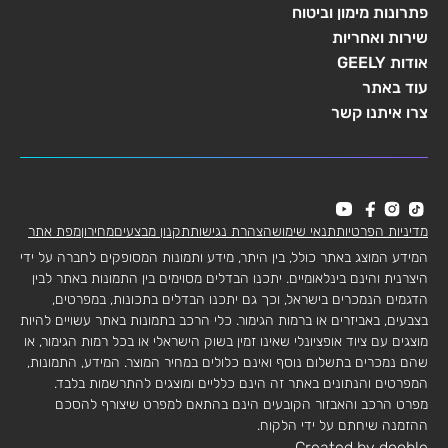
פתרונות מימון וביטוח
שירות ואחריות
אודות GEELY
עוד באתר
צרו איתנו קשר
מדיניות הפרטיות
תנאי שימוש
הצהרת נגישות
תקנון מבצעים
מחירון
מפת אתר
המידע המוצג באתר כולל, בין היתר, מידע ותמונות המסופקים לחברה על ידי
היצרנית והינם בינלאומיים. יתכנו הבדלים מסוימים בין התמונות באתר לבין
הדגמים הנמכרים בישראל, וכך גם יתכנו הבדלים בתכונות, במפרטים,
בצבעים, באביזרים או ברמות הגימור. כלי הרכב בתמונות באתר עשויים להיות
מוצגים עם ציוד אופציונלי שאינו זמין בשוק הישראלי או בכל רמות הגימור, או
שהם נמכרים בתשלום נוסף ואינם כלולים במחיר המוצר. המידע, התמונות,
המפרטים והנתונים באתר זה הינם כלליים ומוצגים להתרשמות בלבד.
מפרט הרכב והאבזור הקובעים הינם בהתאם למפרט שיצורף להסכם
ההזמנה שיחתם על ידי הלקוח.
Created by dooble