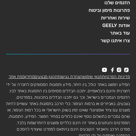
הדגמים שלנו
פתרונות מימון וביטוח
שירות ואחריות
אודות GEELY
עוד באתר
צרו איתנו קשר
מדיניות הפרטיות
תנאי שימוש
הצהרת נגישות
תקנון מבצעים
מחירון
מפת אתר
המידע המוצג באתר כולל, בין היתר, מידע ותמונות המסופקים לחברה על ידי
היצרנית והינם בינלאומיים. יתכנו הבדלים מסוימים בין התמונות באתר לבין
הדגמים הנמכרים בישראל, וכך גם יתכנו הבדלים בתכונות, במפרטים,
בצבעים, באביזרים או ברמות הגימור. כלי הרכב בתמונות באתר עשויים להיות
מוצגים עם ציוד אופציונלי שאינו זמין בשוק הישראלי או בכל רמות הגימור, או
שהם נמכרים בתשלום נוסף ואינם כלולים במחיר המוצר. המידע, התמונות,
המפרטים והנתונים באתר זה הינם כלליים ומוצגים להתרשמות בלבד.
מפרט הרכב והאבזור הקובעים הינם בהתאם למפרט שיצורף להסכם
ההזמנה שיחתם על ידי הלקוח.