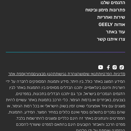
הדגמים שלנו
פתרונות מימון וביטוח
שירות ואחריות
אודות GEELY
עוד באתר
צרו איתנו קשר
מדיניות הפרטיות
תנאי שימוש
הצהרת נגישות
תקנון מבצעים
מחירון
מפת אתר
המידע המוצג באתר כולל, בין היתר, מידע ותמונות המסופקים לחברה על ידי
היצרנית והינם בינלאומיים. יתכנו הבדלים מסוימים בין התמונות באתר לבין
הדגמים הנמכרים בישראל, וכך גם יתכנו הבדלים בתכונות, במפרטים,
בצבעים, באביזרים או ברמות הגימור. כלי הרכב בתמונות באתר עשויים להיות
מוצגים עם ציוד אופציונלי שאינו זמין בשוק הישראלי או בכל רמות הגימור, או
שהם נמכרים בתשלום נוסף ואינם כלולים במחיר המוצר. המידע, התמונות,
המפרטים והנתונים באתר זה הינם כלליים ומוצגים להתרשמות בלבד.
מפרט הרכב והאבזור הקובעים הינם בהתאם למפרט שיצורף להסכם
ההזמנה שיחתם על ידי הלקוח.