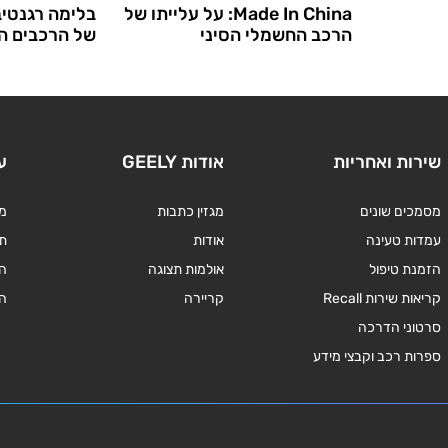
Made In China: על עלייתו של
בלימה רגנטי
הרכב החשמלי הסיני
של הרכבים ה
שירות ואחריות
אודות GEELY
ע
מסמכים שונים
מגזין כתבות
מד
עמדות טעינה
אודות
תנ
הזמנת טיפול
אולמות תצוגה
ה
קריאות שירות Recall
קריירה
ה
סרטוני הדרכה
ספרות רכב וקבצי מידע