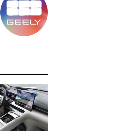
מ
ס
ה