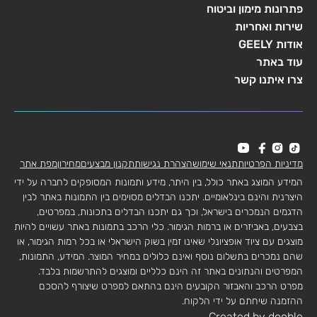
פתרונות מימון וביטוח
שירות ואחריות
אודות GEELY
עוד באתר
צרו איתנו קשר
מדיניות הפרטיות
תנאי שימוש
הצהרת נגישות
תקנון מבצעים
מחירון
מפת אתר
המידע המוצג באתר כולל, בין היתר, מידע ותמונות המסופקים לחברה על ידי
היצרנית והינם בינלאומיים. יתכנו הבדלים מסוימים בין התמונות באתר לבין
הדגמים הנמכרים בישראל, וכך גם יתכנו הבדלים בתכונות, במפרטים,
בצבעים, באביזרים או ברמות הגימור. כלי הרכב בתמונות באתר עשויים להיות
מוצגים עם ציוד אופציונלי שאינו זמין בשוק הישראלי או בכל רמות הגימור, או
שהם נמכרים בתשלום נוסף ואינם כלולים במחיר המוצר. המידע, התמונות,
המפרטים והנתונים באתר זה הינם כלליים ומוצגים להתרשמות בלבד.
מפרט הרכב והאבזור הקובעים הינם בהתאם למפרט שיצורף להסכם
ההזמנה שיחתם על ידי הלקוח.
Created by dooble