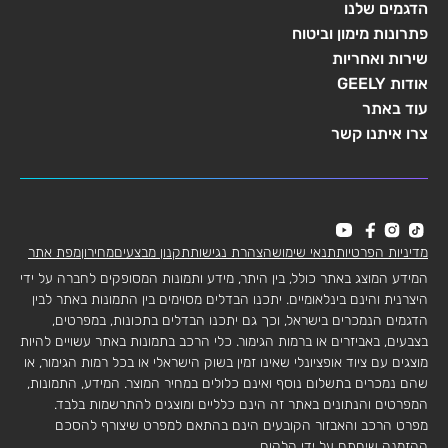
הדגמים שלנו
פתרונות מימון וביטוח
שירות ואחריות
אודות GEELY
עוד באתר
צרו איתנו קשר
מדיניות הפרטיות
תנאי שימוש
הצהרת נגישות
תקנון מבצעים
מחירון
מפת אתר
המידע המוצג באתר כולל, בין היתר, מידע ותמונות המסופקים לחברה על ידי
היצרנית והינם בינלאומיים. יתכנו הבדלים מסוימים בין התמונות באתר לבין
הדגמים הנמכרים בישראל, וכך גם יתכנו הבדלים בתכונות, במפרטים,
בצבעים, באביזרים או ברמות הגימור. כלי הרכב בתמונות באתר עשויים להיות
מוצגים עם ציוד אופציונלי שאינו זמין בשוק הישראלי או בכל רמות הגימור, או
שהם נמכרים בתשלום נוסף ואינם כלולים במחיר המוצר. המידע, התמונות,
המפרטים והנתונים באתר זה הינם כלליים ומוצגים להתרשמות בלבד.
מפרט הרכב והאבזור הקובעים הינם בהתאם למפרט שיצורף להסכם
ההזמנה שיחתם על ידי הלקוח.