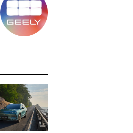
מ
ס
ה