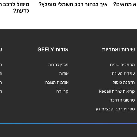
וא מתאים?
איך לבחור רכב חשמלי מומלץ?
טיפול לרכב ח
לדעת?
שירות ואחריות
אודות GEELY
ע
מסמכים שונים
מגזין כתבות
מד
עמדות טעינה
אודות
תנ
הזמנת טיפול
אולמות תצוגה
ה
קריאות שירות Recall
קריירה
ה
סרטוני הדרכה
ספרות רכב וקבצי מידע