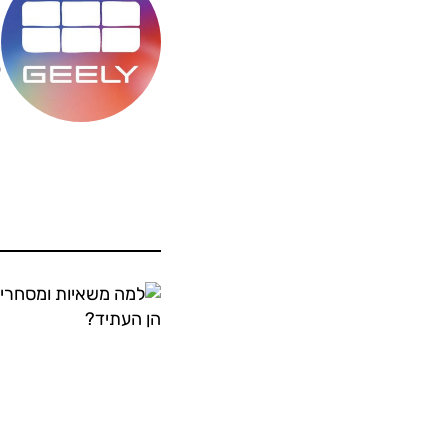
מ
ס
ה