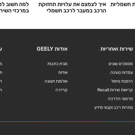
ת חשמליות
איך לצמצם את עלויות תחזוקת
למה חשוב לט
הרכב במעבר לרכב חשמלי
במרכזי השירו
שירות ואחריות
אודות GEELY
ע
מסמכים שונים
מגזין כתבות
מד
עמדות טעינה
אודות
תנ
הזמנת טיפול
אולמות תצוגה
ה
קריאות שירות Recall
קריירה
ה
סרטוני הדרכה
ספרות רכב וקבצי מידע