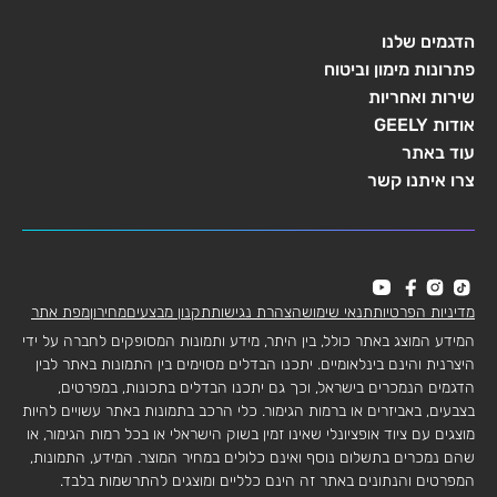
הדגמים שלנו
פתרונות מימון וביטוח
שירות ואחריות
אודות GEELY
עוד באתר
צרו איתנו קשר
מדיניות הפרטיות
תנאי שימוש
הצהרת נגישות
תקנון מבצעים
מחירון
מפת אתר
המידע המוצג באתר כולל, בין היתר, מידע ותמונות המסופקים לחברה על ידי
היצרנית והינם בינלאומיים. יתכנו הבדלים מסוימים בין התמונות באתר לבין
הדגמים הנמכרים בישראל, וכך גם יתכנו הבדלים בתכונות, במפרטים,
בצבעים, באביזרים או ברמות הגימור. כלי הרכב בתמונות באתר עשויים להיות
מוצגים עם ציוד אופציונלי שאינו זמין בשוק הישראלי או בכל רמות הגימור, או
שהם נמכרים בתשלום נוסף ואינם כלולים במחיר המוצר. המידע, התמונות,
המפרטים והנתונים באתר זה הינם כלליים ומוצגים להתרשמות בלבד.