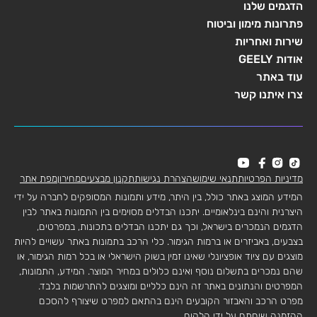
הדגמים שלנו
פתרונות מימון וביטוח
שירות ואחריות
אודות GEELY
עוד באתר
צרו איתנו קשר
מדיניות הפרטיות
תנאי שימוש
הצהרת נגישות
תקנון מבצעים
מחירון
מפת אתר
המידע המוצג באתר כולל, בין היתר, מידע ותמונות המסופקים לחברה על ידי
היצרנית והינם בינלאומיים. יתכנו הבדלים מסוימים בין התמונות באתר לבין
הדגמים הנמכרים בישראל, וכך גם יתכנו הבדלים בתכונות, במפרטים,
בצבעים, באביזרים או ברמות הגימור. כלי הרכב בתמונות באתר עשויים להיות
מוצגים עם ציוד אופציונלי שאינו זמין בשוק הישראלי או בכל רמות הגימור, או
שהם נמכרים בתשלום נוסף ואינם כלולים במחיר המוצר. המידע, התמונות,
המפרטים והנתונים באתר זה הינם כלליים ומוצגים להתרשמות בלבד.
מפרט הרכב והאבזור הקובעים הינם בהתאם למפרט שיצורף להסכם
ההזמנה שיחתם על ידי הלקוח.