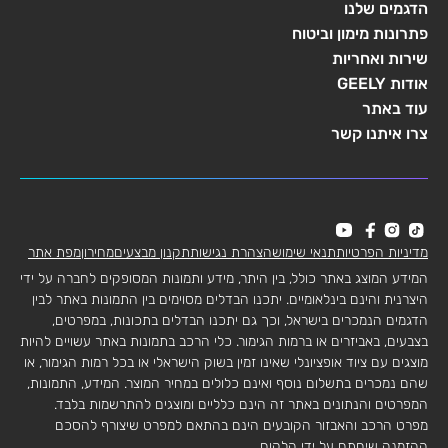
הדגמים שלנו
פתרונות מימון וביטוח
שירות ואחריות
אודות GEELY
עוד באתר
צרו איתנו קשר
מדיניות הפרטיות
תנאי שימוש
הצהרת נגישות
תקנון מבצעים
מחירון
מפת אתר
המידע המוצג באתר כולל, בין היתר, מידע ותמונות המסופקים לחברה על ידי
היצרנית והינם בינלאומיים. יתכנו הבדלים מסוימים בין התמונות באתר לבין
הדגמים הנמכרים בישראל, וכך גם יתכנו הבדלים בתכונות, במפרטים,
בצבעים, באביזרים או ברמות הגימור. כלי הרכב בתמונות באתר עשויים להיות
מוצגים עם ציוד אופציונלי שאינו זמין בשוק הישראלי או בכל רמות הגימור, או
שהם נמכרים בתשלום נוסף ואינם כלולים במחיר המוצר. המידע, התמונות,
המפרטים והנתונים באתר זה הינם כלליים ומוצגים להתרשמות בלבד.
מפרט הרכב והאבזור הקובעים הינם בהתאם למפרט שיצורף להסכם
ההזמנה שיחתם על ידי הלקוח.