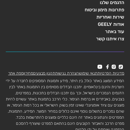
הדגמים שלנו
פתרונות מימון וביטוח
שירות ואחריות
אודות GEELY
עוד באתר
צרו איתנו קשר
מדיניות הפרטיות
תנאי שימוש
הצהרת נגישות
תקנון מבצעים
מחירון
מפת אתר
המידע המוצג באתר כולל, בין היתר, מידע ותמונות המסופקים לחברה על ידי
היצרנית והינם בינלאומיים. יתכנו הבדלים מסוימים בין התמונות באתר לבין
הדגמים הנמכרים בישראל, וכך גם יתכנו הבדלים בתכונות, במפרטים,
בצבעים, באביזרים או ברמות הגימור. כלי הרכב בתמונות באתר עשויים להיות
מוצגים עם ציוד אופציונלי שאינו זמין בשוק הישראלי או בכל רמות הגימור, או
שהם נמכרים בתשלום נוסף ואינם כלולים במחיר המוצר. המידע, התמונות,
המפרטים והנתונים באתר זה הינם כלליים ומוצגים להתרשמות בלבד.
מפרט הרכב והאבזור הקובעים הינם בהתאם למפרט שיצורף להסכם
ההזמנה שיחתם על ידי הלקוח.