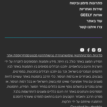
פתרונות מימון וביטוח
שירות ואחריות
אודות GEELY
עוד באתר
צרו איתנו קשר
מדיניות הפרטיות
תנאי שימוש
הצהרת נגישות
תקנון מבצעים
מחירון
מפת אתר
המידע המוצג באתר כולל, בין היתר, מידע ותמונות המסופקים לחברה על ידי
היצרנית והינם בינלאומיים. יתכנו הבדלים מסוימים בין התמונות באתר לבין
הדגמים הנמכרים בישראל, וכך גם יתכנו הבדלים בתכונות, במפרטים,
בצבעים, באביזרים או ברמות הגימור. כלי הרכב בתמונות באתר עשויים להיות
מוצגים עם ציוד אופציונלי שאינו זמין בשוק הישראלי או בכל רמות הגימור, או
שהם נמכרים בתשלום נוסף ואינם כלולים במחיר המוצר. המידע, התמונות,
המפרטים והנתונים באתר זה הינם כלליים ומוצגים להתרשמות בלבד.
מפרט הרכב והאבזור הקובעים הינם בהתאם למפרט שיצורף להסכם
ההזמנה שיחתם על ידי הלקוח.
Created by dooble