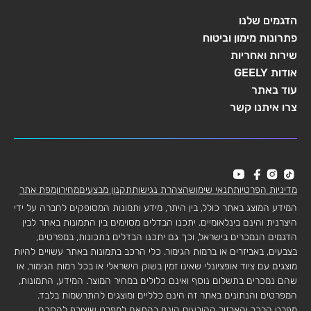
הדגמים שלנו
פתרונות מימון וביטוח
שירות ואחריות
אודות GEELY
עוד באתר
צרו איתנו קשר
מדיניות הפרטיות
תנאי שימוש
הצהרת נגישות
תקנון מבצעים
מחירון
מפת אתר
המידע המוצג באתר כולל, בין היתר, מידע ותמונות המסופקים לחברה על ידי
היצרנית והינם בינלאומיים. יתכנו הבדלים מסוימים בין התמונות באתר לבין
הדגמים הנמכרים בישראל, וכך גם יתכנו הבדלים בתכונות, במפרטים,
בצבעים, באביזרים או ברמות הגימור. כלי הרכב בתמונות באתר עשויים להיות
מוצגים עם ציוד אופציונלי שאינו זמין בשוק הישראלי או בכל רמות הגימור, או
שהם נמכרים בתשלום נוסף ואינם כלולים במחיר המוצר. המידע, התמונות,
המפרטים והנתונים באתר זה הינם כלליים ומוצגים להתרשמות בלבד.
מפרט הרכב והאבזור הקובעים הינם בהתאם למפרט שיצורף להסכם