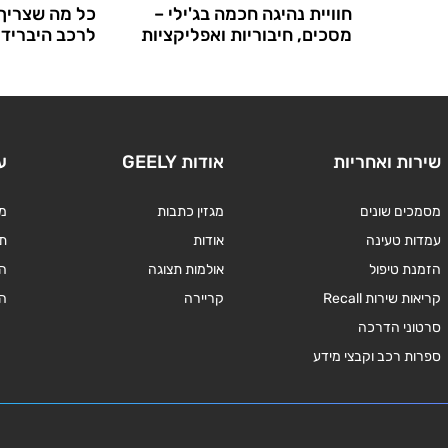
חוויית נהיגה חכמה בג'ילי –
כל מה שצריך 
מסכים, חיבוריות ואפליקציות
לרכב היברידי 
שירות ואחריות
אודות GEELY
ע
מסמכים שונים
מגזין כתבות
מד
עמדות טעינה
אודות
תנ
הזמנת טיפול
אולמות תצוגה
ה
קריאות שירות Recall
קריירה
ה
סרטוני הדרכה
ספרות רכב וקבצי מידע