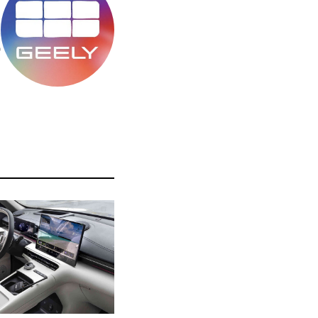
מ
ס
ה