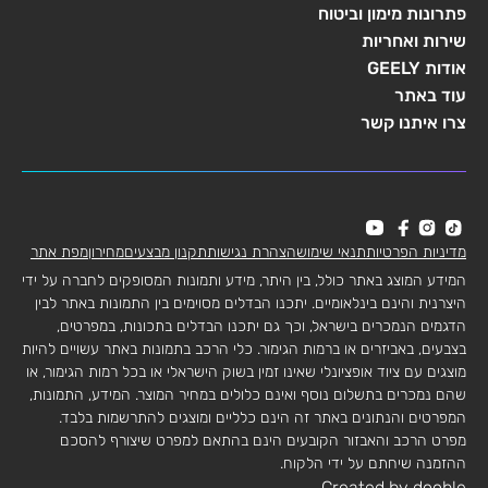
פתרונות מימון וביטוח
שירות ואחריות
אודות GEELY
עוד באתר
צרו איתנו קשר
מדיניות הפרטיות
תנאי שימוש
הצהרת נגישות
תקנון מבצעים
מחירון
מפת אתר
המידע המוצג באתר כולל, בין היתר, מידע ותמונות המסופקים לחברה על ידי
היצרנית והינם בינלאומיים. יתכנו הבדלים מסוימים בין התמונות באתר לבין
הדגמים הנמכרים בישראל, וכך גם יתכנו הבדלים בתכונות, במפרטים,
בצבעים, באביזרים או ברמות הגימור. כלי הרכב בתמונות באתר עשויים להיות
מוצגים עם ציוד אופציונלי שאינו זמין בשוק הישראלי או בכל רמות הגימור, או
שהם נמכרים בתשלום נוסף ואינם כלולים במחיר המוצר. המידע, התמונות,
המפרטים והנתונים באתר זה הינם כלליים ומוצגים להתרשמות בלבד.
מפרט הרכב והאבזור הקובעים הינם בהתאם למפרט שיצורף להסכם
ההזמנה שיחתם על ידי הלקוח.
Created by dooble