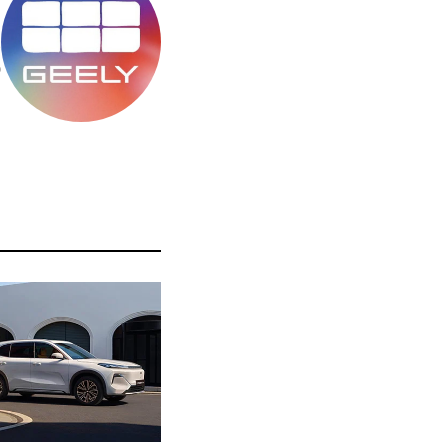
מ
ס
ה