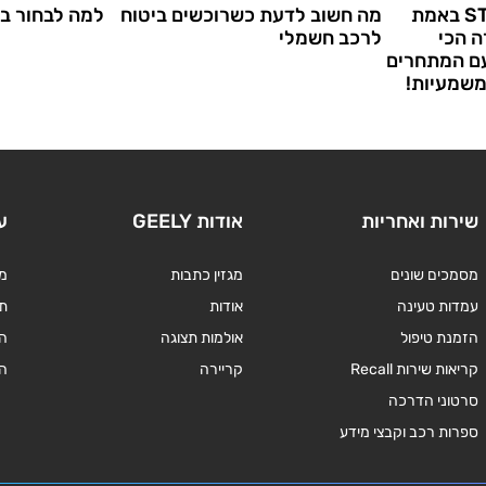
האם ה-STARRAY EM-i באמת
מה חשוב לדעת כשרוכשים ביטוח
למה לבחור בר
 הכי
לרכב חשמלי
עם המתחרים
משמעיות!
שירות ואחריות
אודות GEELY
ע
מסמכים שונים
מגזין כתבות
מד
עמדות טעינה
אודות
תנ
הזמנת טיפול
אולמות תצוגה
ה
קריאות שירות Recall
קריירה
ה
סרטוני הדרכה
ספרות רכב וקבצי מידע