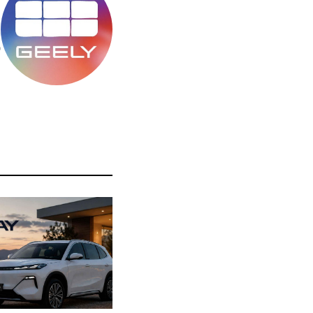
מ
ס
ה