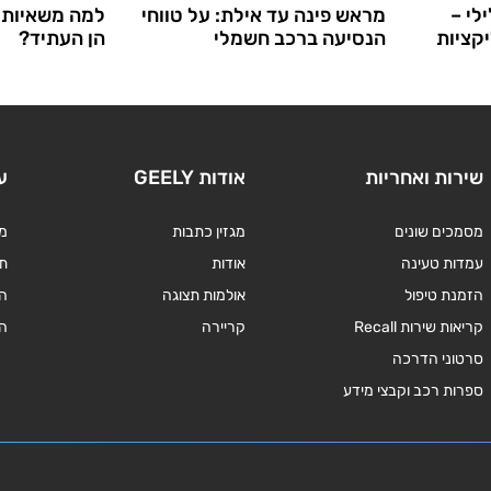
לי –
מראש פינה עד אילת: על טווחי
למה משאיות 
יקציות
הנסיעה ברכב חשמלי
הן העתיד?
שירות ואחריות
אודות GEELY
ע
מסמכים שונים
מגזין כתבות
מד
עמדות טעינה
אודות
תנ
הזמנת טיפול
אולמות תצוגה
ה
קריאות שירות Recall
קריירה
ה
סרטוני הדרכה
ספרות רכב וקבצי מידע