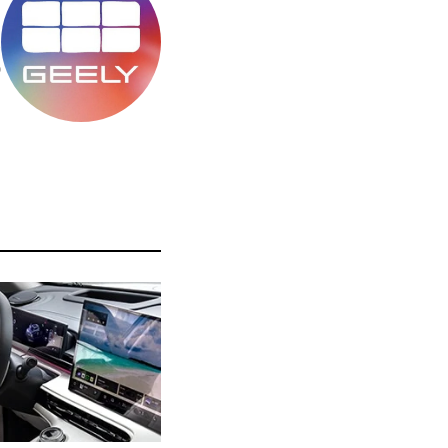
מ
ס
ה