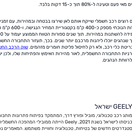
עינה ל-80% תוך כ-15 דקות בלבד.
ים רוצים רכב חשמלי שייקח אותם לאן שירצו בבטחה ובמהירות, עם זמני 
נסיעה ארוכים. דור הסוללות ה
ך שנהגים יוכלו ליהנות מרכבם יותר שנים. בכך, תעזור התחבורה החש
טת כלי רכב, ולא רק לחיסול פליטת חומרים מזהמים.
שוק הרכב החש
רניות התחבורה החשמלית, לאור מהירות האימוץ והפתיחות שלו, ולכן יש
לרווחת הנהגים.
GEEL ישראל
ותג רכב טכנולוגי, מוביל ופורץ דרך, המתמקד בפיתוח פתרונות תחבור
כניסתו לישראל בשנת 2021, Geely הייתה ממובילי המהפ
טנדרטים חדשים של בטיחות, טכנולוגיה וחוויית משתמש. המאמרים נכת