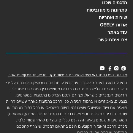
הדגמים שלנו
פתרונות מימון וביטוח
שירות ואחריות
אודות GEELY
עוד באתר
צרו איתנו קשר
מדיניות הפרטיות
תנאי שימוש
הצהרת נגישות
תקנון מבצעים
מחירון
מפת אתר
המידע המוצג באתר כולל, בין היתר, מידע ותמונות המסופקים לחברה על ידי
היצרנית והינם בינלאומיים. יתכנו הבדלים מסוימים בין התמונות באתר לבין
הדגמים הנמכרים בישראל, וכך גם יתכנו הבדלים בתכונות, במפרטים,
בצבעים, באביזרים או ברמות הגימור. כלי הרכב בתמונות באתר עשויים להיות
מוצגים עם ציוד אופציונלי שאינו זמין בשוק הישראלי או בכל רמות הגימור, או
שהם נמכרים בתשלום נוסף ואינם כלולים במחיר המוצר. המידע, התמונות,
המפרטים והנתונים באתר זה הינם כלליים ומוצגים להתרשמות בלבד.
מפרט הרכב והאבזור הקובעים הינם בהתאם למפרט שיצורף להסכם
ההזמנה שיחתם על ידי הלקוח.