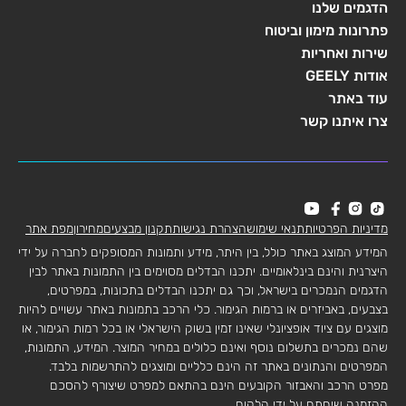
הדגמים שלנו
פתרונות מימון וביטוח
שירות ואחריות
אודות GEELY
עוד באתר
צרו איתנו קשר
מדיניות הפרטיות
תנאי שימוש
הצהרת נגישות
תקנון מבצעים
מחירון
מפת אתר
המידע המוצג באתר כולל, בין היתר, מידע ותמונות המסופקים לחברה על ידי
היצרנית והינם בינלאומיים. יתכנו הבדלים מסוימים בין התמונות באתר לבין
הדגמים הנמכרים בישראל, וכך גם יתכנו הבדלים בתכונות, במפרטים,
בצבעים, באביזרים או ברמות הגימור. כלי הרכב בתמונות באתר עשויים להיות
מוצגים עם ציוד אופציונלי שאינו זמין בשוק הישראלי או בכל רמות הגימור, או
שהם נמכרים בתשלום נוסף ואינם כלולים במחיר המוצר. המידע, התמונות,
המפרטים והנתונים באתר זה הינם כלליים ומוצגים להתרשמות בלבד.
מפרט הרכב והאבזור הקובעים הינם בהתאם למפרט שיצורף להסכם
ההזמנה שיחתם על ידי הלקוח.