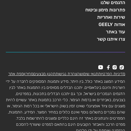
הדגמים שלנו
פתרונות מימון וביטוח
שירות ואחריות
אודות GEELY
עוד באתר
צרו איתנו קשר
מדיניות הפרטיות
תנאי שימוש
הצהרת נגישות
תקנון מבצעים
מחירון
מפת אתר
המידע המוצג באתר כולל, בין היתר, מידע ותמונות המסופקים לחברה על ידי
היצרנית והינם בינלאומיים. יתכנו הבדלים מסוימים בין התמונות באתר לבין
הדגמים הנמכרים בישראל, וכך גם יתכנו הבדלים בתכונות, במפרטים,
בצבעים, באביזרים או ברמות הגימור. כלי הרכב בתמונות באתר עשויים להיות
מוצגים עם ציוד אופציונלי שאינו זמין בשוק הישראלי או בכל רמות הגימור, או
שהם נמכרים בתשלום נוסף ואינם כלולים במחיר המוצר. המידע, התמונות,
המפרטים והנתונים באתר זה הינם כלליים ומוצגים להתרשמות בלבד.
מפרט הרכב והאבזור הקובעים הינם בהתאם למפרט שיצורף להסכם
ההזמנה שיחתם על ידי הלקוח.