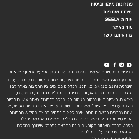
פתרונות מימון וביטוח
שירות ואחריות
אודות GEELY
עוד באתר
צרו איתנו קשר
מדיניות הפרטיות
תנאי שימוש
הצהרת נגישות
תקנון מבצעים
מחירון
מפת אתר
המידע המוצג באתר כולל, בין היתר, מידע ותמונות המסופקים לחברה על ידי
היצרנית והינם בינלאומיים. יתכנו הבדלים מסוימים בין התמונות באתר לבין
הדגמים הנמכרים בישראל, וכך גם יתכנו הבדלים בתכונות, במפרטים,
בצבעים, באביזרים או ברמות הגימור. כלי הרכב בתמונות באתר עשויים להיות
מוצגים עם ציוד אופציונלי שאינו זמין בשוק הישראלי או בכל רמות הגימור, או
שהם נמכרים בתשלום נוסף ואינם כלולים במחיר המוצר. המידע, התמונות,
המפרטים והנתונים באתר זה הינם כלליים ומוצגים להתרשמות בלבד.
מפרט הרכב והאבזור הקובעים הינם בהתאם למפרט שיצורף להסכם
ההזמנה שיחתם על ידי הלקוח.
Created by dooble