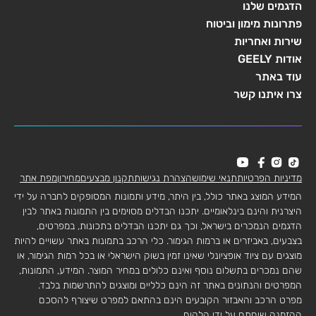
הדגמים שלנו
פתרונות מימון וביטוח
שירות ואחריות
אודות GEELY
עוד באתר
צרו איתנו קשר
מדיניות הפרטיות
תנאי שימוש
הצהרת נגישות
תקנון מבצעים
מחירון
מפת אתר
המידע המוצג באתר כולל, בין היתר, מידע ותמונות המסופקים לחברה על ידי
היצרנית והינם בינלאומיים. יתכנו הבדלים מסוימים בין התמונות באתר לבין
הדגמים הנמכרים בישראל, וכך גם יתכנו הבדלים בתכונות, במפרטים,
בצבעים, באביזרים או ברמות הגימור. כלי הרכב בתמונות באתר עשויים להיות
מוצגים עם ציוד אופציונלי שאינו זמין בשוק הישראלי או בכל רמות הגימור, או
שהם נמכרים בתשלום נוסף ואינם כלולים במחיר המוצר. המידע, התמונות,
המפרטים והנתונים באתר זה הינם כלליים ומוצגים להתרשמות בלבד.
מפרט הרכב והאבזור הקובעים הינם בהתאם למפרט שיצורף להסכם
ההזמנה שיחתם על ידי הלקוח.