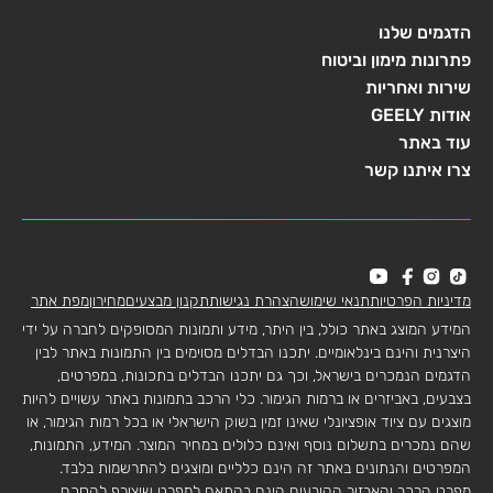
הדגמים שלנו
פתרונות מימון וביטוח
שירות ואחריות
אודות GEELY
עוד באתר
צרו איתנו קשר
מדיניות הפרטיות
תנאי שימוש
הצהרת נגישות
תקנון מבצעים
מחירון
מפת אתר
המידע המוצג באתר כולל, בין היתר, מידע ותמונות המסופקים לחברה על ידי
היצרנית והינם בינלאומיים. יתכנו הבדלים מסוימים בין התמונות באתר לבין
הדגמים הנמכרים בישראל, וכך גם יתכנו הבדלים בתכונות, במפרטים,
בצבעים, באביזרים או ברמות הגימור. כלי הרכב בתמונות באתר עשויים להיות
מוצגים עם ציוד אופציונלי שאינו זמין בשוק הישראלי או בכל רמות הגימור, או
שהם נמכרים בתשלום נוסף ואינם כלולים במחיר המוצר. המידע, התמונות,
המפרטים והנתונים באתר זה הינם כלליים ומוצגים להתרשמות בלבד.
מפרט הרכב והאבזור הקובעים הינם בהתאם למפרט שיצורף להסכם