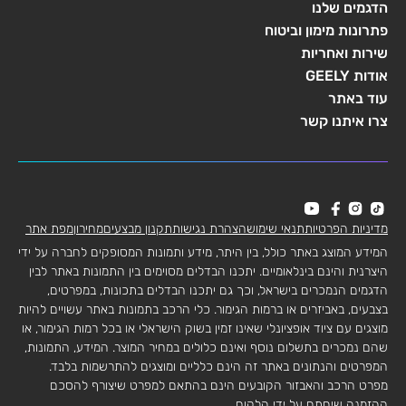
הדגמים שלנו
פתרונות מימון וביטוח
שירות ואחריות
אודות GEELY
עוד באתר
צרו איתנו קשר
מדיניות הפרטיות
תנאי שימוש
הצהרת נגישות
תקנון מבצעים
מחירון
מפת אתר
המידע המוצג באתר כולל, בין היתר, מידע ותמונות המסופקים לחברה על ידי
היצרנית והינם בינלאומיים. יתכנו הבדלים מסוימים בין התמונות באתר לבין
הדגמים הנמכרים בישראל, וכך גם יתכנו הבדלים בתכונות, במפרטים,
בצבעים, באביזרים או ברמות הגימור. כלי הרכב בתמונות באתר עשויים להיות
מוצגים עם ציוד אופציונלי שאינו זמין בשוק הישראלי או בכל רמות הגימור, או
שהם נמכרים בתשלום נוסף ואינם כלולים במחיר המוצר. המידע, התמונות,
המפרטים והנתונים באתר זה הינם כלליים ומוצגים להתרשמות בלבד.
מפרט הרכב והאבזור הקובעים הינם בהתאם למפרט שיצורף להסכם
ההזמנה שיחתם על ידי הלקוח.