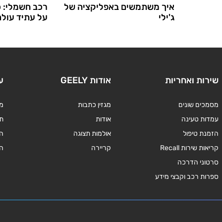
איך משתמשים באפליקציה של
רכב חשמלי: 
ג'ילי
על עתיד עול
שירות ואחריות
אודות GEELY
ע
מסמכים שונים
מגזין כתבות
מד
עמדות טעינה
אודות
תנ
הזמנת טיפול
אולמות תצוגה
ה
קריאות שירות Recall
קריירה
ה
סרטוני הדרכה
ספרות רכב וקבצי מידע