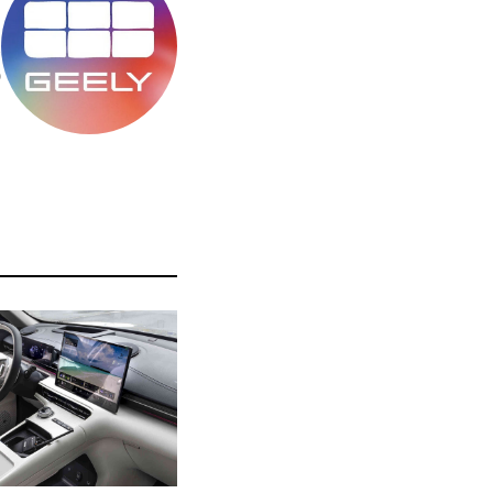
מ
ס
ה