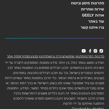
פתרונות מימון וביטוח
שירות ואחריות
אודות GEELY
עוד באתר
צרו איתנו קשר
מדיניות הפרטיות
תנאי שימוש
הצהרת נגישות
תקנון מבצעים
מחירון
מפת אתר
המידע המוצג באתר כולל, בין היתר, מידע ותמונות המסופקים לחברה על ידי
היצרנית והינם בינלאומיים. יתכנו הבדלים מסוימים בין התמונות באתר לבין
הדגמים הנמכרים בישראל, וכך גם יתכנו הבדלים בתכונות, במפרטים,
בצבעים, באביזרים או ברמות הגימור. כלי הרכב בתמונות באתר עשויים להיות
מוצגים עם ציוד אופציונלי שאינו זמין בשוק הישראלי או בכל רמות הגימור, או
שהם נמכרים בתשלום נוסף ואינם כלולים במחיר המוצר. המידע, התמונות,
המפרטים והנתונים באתר זה הינם כלליים ומוצגים להתרשמות בלבד.
מפרט הרכב והאבזור הקובעים הינם בהתאם למפרט שיצורף להסכם
ההזמנה שיחתם על ידי הלקוח.
Created by dooble