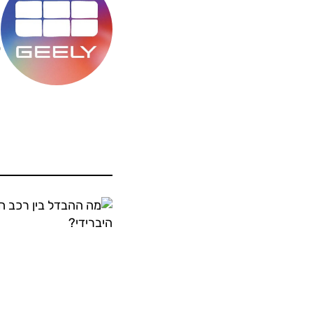
מ
ס
ה