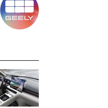
מ
ס
ה