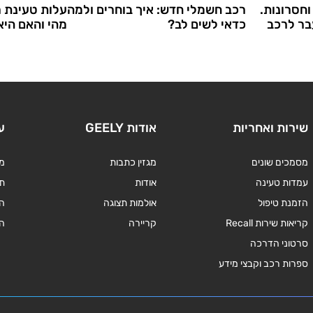
וחסרונות.
רכב חשמלי חדש: איך בוחרים ולמה
עלות טעינת 
בר לרכב
כדאי לשים לב?
מהי והאם הי
שירות ואחריות
אודות GEELY
ע
מסמכים שונים
מגזין כתבות
מד
עמדות טעינה
אודות
תנ
הזמנת טיפול
אולמות תצוגה
ה
קריאות שירות Recall
קריירה
ה
סרטוני הדרכה
ספרות רכב וקבצי מידע