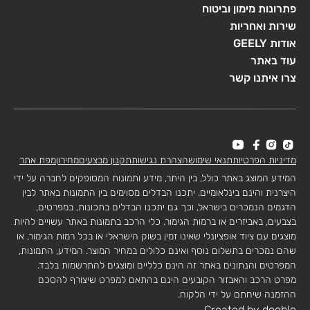
פתרונות מימון וביטוח
שירות ואחריות
אודות GEELY
עוד באתר
צרו איתנו קשר
מדיניות הפרטיות
תנאי שימוש
הצהרת נגישות
תקנון מבצעים
מחירון
מפת אתר
המידע המוצג באתר כולל, בין היתר, מידע ותמונות המסופקים לחברה על ידי
היצרנית והינם בינלאומיים. יתכנו הבדלים מסוימים בין התמונות באתר לבין
הדגמים הנמכרים בישראל, וכך גם יתכנו הבדלים בתכונות, במפרטים,
בצבעים, באביזרים או ברמות הגימור. כלי הרכב בתמונות באתר עשויים להיות
מוצגים עם ציוד אופציונלי שאינו זמין בשוק הישראלי או בכל רמות הגימור, או
שהם נמכרים בתשלום נוסף ואינם כלולים במחיר המוצר. המידע, התמונות,
המפרטים והנתונים באתר זה הינם כלליים ומוצגים להתרשמות בלבד.
מפרט הרכב והאבזור הקובעים הינם בהתאם למפרט שיצורף להסכם
ההזמנה שיחתם על ידי הלקוח.
Created by dooble