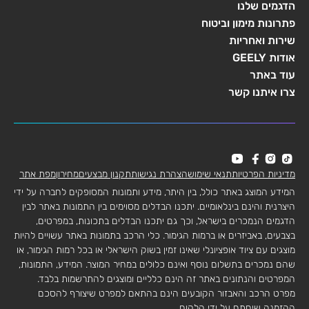
הדגמים שלנו
פתרונות מימון וביטוח
שירות ואחריות
אודות GEELY
עוד באתר
צרו איתנו קשר
מדיניות הפרטיות
תנאי שימוש
הצהרת נגישות
תקנון מבצעים
מחירון
מפת אתר
המידע המוצג באתר כולל, בין היתר, מידע ותמונות המסופקים לחברה על ידי
היצרנית והינם בינלאומיים. יתכנו הבדלים מסוימים בין התמונות באתר לבין
הדגמים הנמכרים בישראל, וכך גם יתכנו הבדלים בתכונות, במפרטים,
בצבעים, באביזרים או ברמות הגימור. כלי הרכב בתמונות באתר עשויים להיות
מוצגים עם ציוד אופציונלי שאינו זמין בשוק הישראלי או בכל רמות הגימור, או
שהם נמכרים בתשלום נוסף ואינם כלולים במחיר המוצר. המידע, התמונות,
המפרטים והנתונים באתר זה הינם כלליים ומוצגים להתרשמות בלבד.
מפרט הרכב והאבזור הקובעים הינם בהתאם למפרט שיצורף להסכם
ההזמנה שיחתם על ידי הלקוח.