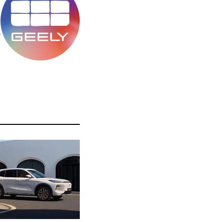
מ
ס
ה