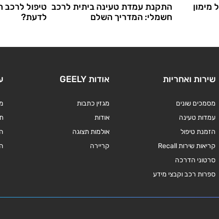
 מימון
התקנת עמדת טעינה ביתית לרכב
טיפול לרכב ח
חשמלי: המדריך השלם
לדעת?
שירות ואחריות
אודות GEELY
ע
מסמכים שונים
מגזין כתבות
מד
עמדות טעינה
אודות
תנ
הזמנת טיפול
אולמות תצוגה
ה
קריאות שירות Recall
קריירה
ה
סרטוני הדרכה
ספרות רכב וקבצי מידע