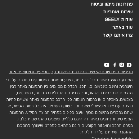
פתרונות מימון וביטוח
שירות ואחריות
אודות GEELY
עוד באתר
צרו איתנו קשר
מדיניות הפרטיות
תנאי שימוש
הצהרת נגישות
תקנון מבצעים
מחירון
מפת אתר
המידע המוצג באתר כולל, בין היתר, מידע ותמונות המסופקים לחברה על ידי
היצרנית והינם בינלאומיים. יתכנו הבדלים מסוימים בין התמונות באתר לבין
הדגמים הנמכרים בישראל, וכך גם יתכנו הבדלים בתכונות, במפרטים,
בצבעים, באביזרים או ברמות הגימור. כלי הרכב בתמונות באתר עשויים להיות
מוצגים עם ציוד אופציונלי שאינו זמין בשוק הישראלי או בכל רמות הגימור, או
שהם נמכרים בתשלום נוסף ואינם כלולים במחיר המוצר. המידע, התמונות,
המפרטים והנתונים באתר זה הינם כלליים ומוצגים להתרשמות בלבד.
מפרט הרכב והאבזור הקובעים הינם בהתאם למפרט שיצורף להסכם
ההזמנה שיחתם על ידי הלקוח.
Created by dooble