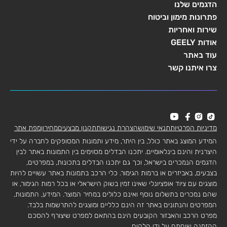
הדגמים שלנו
פתרונות מימון וביטוח
שירות ואחריות
אודות GEELY
עוד באתר
צרו איתנו קשר
מדיניות הפרטיות
תנאי שימוש
הצהרת נגישות
תקנון מבצעים
מחירון
מפת אתר
המידע המוצג באתר כולל, בין היתר, מידע ותמונות המסופקים לחברה על ידי
היצרנית והינם בינלאומיים. יתכנו הבדלים מסוימים בין התמונות באתר לבין
הדגמים הנמכרים בישראל, וכך גם יתכנו הבדלים בתכונות, במפרטים,
בצבעים, באביזרים או ברמות הגימור. כלי הרכב בתמונות באתר עשויים להיות
מוצגים עם ציוד אופציונלי שאינו זמין בשוק הישראלי או בכל רמות הגימור, או
שהם נמכרים בתשלום נוסף ואינם כלולים במחיר המוצר. המידע, התמונות,
המפרטים והנתונים באתר זה הינם כלליים ומוצגים להתרשמות בלבד.
מפרט הרכב והאבזור הקובעים הינם בהתאם למפרט שיצורף להסכם
ההזמנה שיחתם על ידי הלקוח.