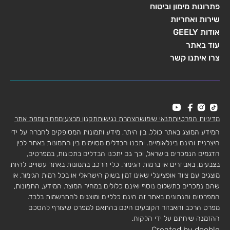
פתרונות מימון וביטוח
שירות ואחריות
אודות GEELY
עוד באתר
צרו איתנו קשר
מדיניות הפרטיות
תנאי שימוש
הצהרת נגישות
תקנון מבצעים
מחירון
מפת אתר
המידע המוצג באתר כולל, בין היתר, מידע ותמונות המסופקים לחברה על ידי
היצרנית והינם בינלאומיים. יתכנו הבדלים מסוימים בין התמונות באתר לבין
הדגמים הנמכרים בישראל, וכך גם יתכנו הבדלים בתכונות, במפרטים,
בצבעים, באביזרים או ברמות הגימור. כלי הרכב בתמונות באתר עשויים להיות
מוצגים עם ציוד אופציונלי שאינו זמין בשוק הישראלי או בכל רמות הגימור, או
שהם נמכרים בתשלום נוסף ואינם כלולים במחיר המוצר. המידע, התמונות,
המפרטים והנתונים באתר זה הינם כלליים ומוצגים להתרשמות בלבד.
מפרט הרכב והאבזור הקובעים הינם בהתאם למפרט שיצורף להסכם
ההזמנה שיחתם על ידי הלקוח.
Created by dooble