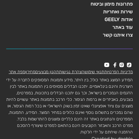
פתרונות מימון וביטוח
שירות ואחריות
אודות GEELY
עוד באתר
צרו איתנו קשר
מדיניות הפרטיות
תנאי שימוש
הצהרת נגישות
תקנון מבצעים
מחירון
מפת אתר
המידע המוצג באתר כולל, בין היתר, מידע ותמונות המסופקים לחברה על ידי
היצרנית והינם בינלאומיים. יתכנו הבדלים מסוימים בין התמונות באתר לבין
הדגמים הנמכרים בישראל, וכך גם יתכנו הבדלים בתכונות, במפרטים,
בצבעים, באביזרים או ברמות הגימור. כלי הרכב בתמונות באתר עשויים להיות
מוצגים עם ציוד אופציונלי שאינו זמין בשוק הישראלי או בכל רמות הגימור, או
שהם נמכרים בתשלום נוסף ואינם כלולים במחיר המוצר. המידע, התמונות,
המפרטים והנתונים באתר זה הינם כלליים ומוצגים להתרשמות בלבד.
מפרט הרכב והאבזור הקובעים הינם בהתאם למפרט שיצורף להסכם
ההזמנה שיחתם על ידי הלקוח.
Created by dooble