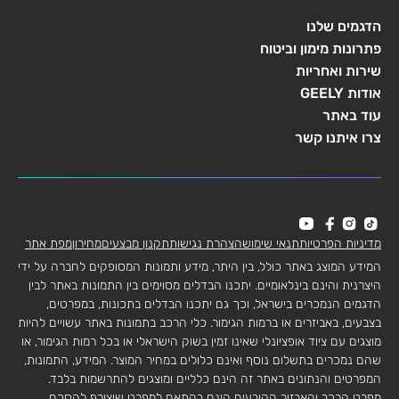
הדגמים שלנו
פתרונות מימון וביטוח
שירות ואחריות
אודות GEELY
עוד באתר
צרו איתנו קשר
מדיניות הפרטיות
תנאי שימוש
הצהרת נגישות
תקנון מבצעים
מחירון
מפת אתר
המידע המוצג באתר כולל, בין היתר, מידע ותמונות המסופקים לחברה על ידי
היצרנית והינם בינלאומיים. יתכנו הבדלים מסוימים בין התמונות באתר לבין
הדגמים הנמכרים בישראל, וכך גם יתכנו הבדלים בתכונות, במפרטים,
בצבעים, באביזרים או ברמות הגימור. כלי הרכב בתמונות באתר עשויים להיות
מוצגים עם ציוד אופציונלי שאינו זמין בשוק הישראלי או בכל רמות הגימור, או
שהם נמכרים בתשלום נוסף ואינם כלולים במחיר המוצר. המידע, התמונות,
המפרטים והנתונים באתר זה הינם כלליים ומוצגים להתרשמות בלבד.
מפרט הרכב והאבזור הקובעים הינם בהתאם למפרט שיצורף להסכם