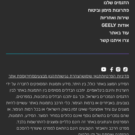
הדגמים שלנו
פתרונות מימון וביטוח
שירות ואחריות
אודות GEELY
עוד באתר
צרו איתנו קשר
מדיניות הפרטיות
תנאי שימוש
הצהרת נגישות
תקנון מבצעים
מחירון
מפת אתר
המידע המוצג באתר כולל, בין היתר, מידע ותמונות המסופקים לחברה על ידי
היצרנית והינם בינלאומיים. יתכנו הבדלים מסוימים בין התמונות באתר לבין
הדגמים הנמכרים בישראל, וכך גם יתכנו הבדלים בתכונות, במפרטים,
בצבעים, באביזרים או ברמות הגימור. כלי הרכב בתמונות באתר עשויים להיות
מוצגים עם ציוד אופציונלי שאינו זמין בשוק הישראלי או בכל רמות הגימור, או
שהם נמכרים בתשלום נוסף ואינם כלולים במחיר המוצר. המידע, התמונות,
המפרטים והנתונים באתר זה הינם כלליים ומוצגים להתרשמות בלבד.
מפרט הרכב והאבזור הקובעים הינם בהתאם למפרט שיצורף להסכם
ההזמנה שיחתם על ידי הלקוח.