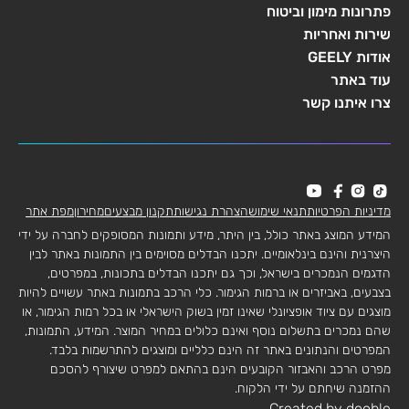
פתרונות מימון וביטוח
שירות ואחריות
אודות GEELY
עוד באתר
צרו איתנו קשר
מדיניות הפרטיות
תנאי שימוש
הצהרת נגישות
תקנון מבצעים
מחירון
מפת אתר
המידע המוצג באתר כולל, בין היתר, מידע ותמונות המסופקים לחברה על ידי
היצרנית והינם בינלאומיים. יתכנו הבדלים מסוימים בין התמונות באתר לבין
הדגמים הנמכרים בישראל, וכך גם יתכנו הבדלים בתכונות, במפרטים,
בצבעים, באביזרים או ברמות הגימור. כלי הרכב בתמונות באתר עשויים להיות
מוצגים עם ציוד אופציונלי שאינו זמין בשוק הישראלי או בכל רמות הגימור, או
שהם נמכרים בתשלום נוסף ואינם כלולים במחיר המוצר. המידע, התמונות,
המפרטים והנתונים באתר זה הינם כלליים ומוצגים להתרשמות בלבד.
מפרט הרכב והאבזור הקובעים הינם בהתאם למפרט שיצורף להסכם
ההזמנה שיחתם על ידי הלקוח.
Created by dooble