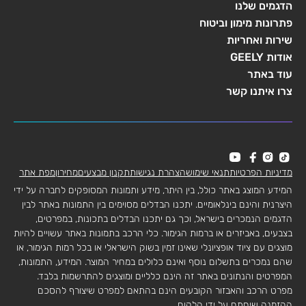
הדגמים שלנו
פתרונות מימון וביטוח
שירות ואחריות
אודות GEELY
עוד באתר
צרו איתנו קשר
מדיניות הפרטיות
תנאי שימוש
הצהרת נגישות
תקנון מבצעים
מחירון
מפת אתר
המידע המוצג באתר כולל, בין היתר, מידע ותמונות המסופקים לחברה על ידי
היצרנית והינם בינלאומיים. יתכנו הבדלים מסוימים בין התמונות באתר לבין
הדגמים הנמכרים בישראל, וכך גם יתכנו הבדלים בתכונות, במפרטים,
בצבעים, באביזרים או ברמות הגימור. כלי הרכב בתמונות באתר עשויים להיות
מוצגים עם ציוד אופציונלי שאינו זמין בשוק הישראלי או בכל רמות הגימור, או
שהם נמכרים בתשלום נוסף ואינם כלולים במחיר המוצר. המידע, התמונות,
המפרטים והנתונים באתר זה הינם כלליים ומוצגים להתרשמות בלבד.
מפרט הרכב והאבזור הקובעים הינם בהתאם למפרט שיצורף להסכם
ההזמנה שיחתם על ידי הלקוח.